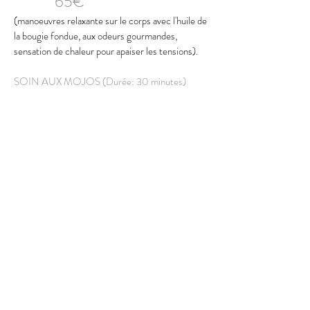
65€
(manoeuvres relaxante sur le corps avec l'huile de
la bougie fondue, aux odeurs gourmandes,
sensation de chaleur pour apaiser les tensions).
SOIN AUX MOJOS (Durée: 30 minutes)
40€
(petits coquillages enveloppés dans du tissu et
chauffés dans de l'huile).
SOIN DU DOS PURIFIANT (Durée: 60
minutes)
57€
(Gommage du dos, vapeur, extraction des
comédons, masque d'argile verte et crème
purifiante).
REFLEXOLOGIE PLANTAIRE RELAXANTE