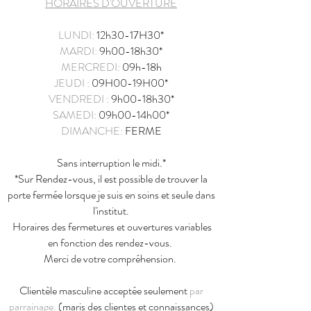
HORAIRES D'OUVERTURE
LUNDI:
12h30-17H30*
MARDI:
9h00-18h30*
MERCREDI:
09h-18h
JEUDI :
09H00-19H00*
VENDREDI :
9h00-18
h3
0*
SAMEDI:
09h00-14h00*
DIMANCHE:
FERME
Sans interruption le midi.*
*Sur Rendez-vous, il est possible de trouver la
porte fermée lorsque je suis en soins et seule dans
l'institut.
Horaires des fermetures et ouvertures variables
en fonction des rendez-vous.
Merci de votre compréhension.
Clientèle masculine acceptée seulement
par
parrainage.
(maris des clientes et connaissances)