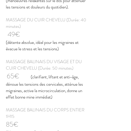
(manoeuvres relaxantes sur le dos pour atténuer
les tensions et douleurs du quotidien).
MASSAGE DU CUIR CHEVELU (Durée: 40
minutes)
49€
(détente absolue, idéal pour les migraines et
évacue le stress et les tensions)
MASSAGE BALINAIS DU VISAGE ET DU
CUIR CHEVELU (Durée: 50 minutes)
65€
(clarifiant, liftant et anti-âge,
dénoue les tensions des cervicales, atténue les
migraines, active la microcirculation, donne un
effet bonne mine immédiat)
MASSAGE BALINAIS DU CORPS ENTIER
1H15
85€