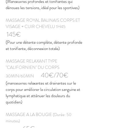
(Manœuvres profondes et tonifiantes qui
dénoues les tensions, idéal pour les sportives)​
MASSAGE ROYAL BALINAIS CORPS ET
VISAGE + CUIR CHEVELU 1H45
145€
​(Pour une détente complète, détente profonde
et tonifiante, déconnexion totale)
MASSAGE RELAXANT TYPE
"CALIFORNIEN" DU CORPS
40
€/70
€
30MIN/60MIN
(manoeuvres relaxantes et drainantes sur le
corps pour améliorer la circulation sanguine et
lymphatique et atténuer les douleurs du
quotidien)
MASSAGE A LA BOUGIE
(Durée: 50
minutes)