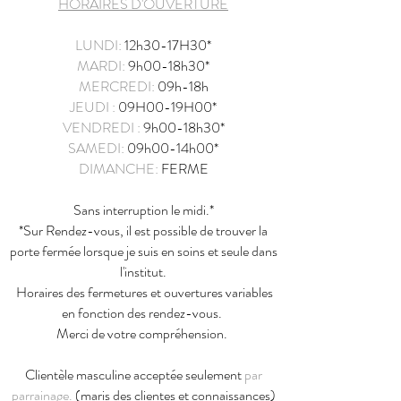
HORAIRES D'OUVERTURE
LUNDI:
12h30-17H30*
MARDI:
9h00-18h30*
MERCREDI:
09h-18h
JEUDI :
09H00-19H00*
VENDREDI :
9h00-18
h3
0*
SAMEDI:
09h00-14h00*
DIMANCHE:
FERME
Sans interruption le midi.*
*Sur Rendez-vous, il est possible de trouver la
porte fermée lorsque je suis en soins et seule dans
l'institut.
Horaires des fermetures et ouvertures variables
en fonction des rendez-vous.
Merci de votre compréhension.
Clientèle masculine acceptée seulement
par
parrainage.
(maris des clientes et connaissances)