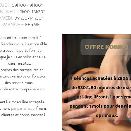
EUDI :
09H00-19H00*
NDREDI :
9h00-18
h3
0*
AMEDI:
09h00-14h00*
DIMANCHE:
FERME
ans interruption le midi.*
 Rendez-vous, il est possible
e trouver la porte fermée
que je suis en soins et seule
dans l'institut.
raires des fermetures et
rtures variables en fonction
des rendez-vous.
ci de votre compréhension.
ientèle masculine acceptée
lement
par parrainage.
(maris
 clientes et connaissances)