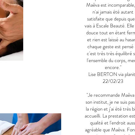
Maëva est incomparable,
n'ai jamais été autant
satisfaite que depuis que
vais à Escale Beauté. Elle
douce tout en étant fer
et rien est laissé au hasa
chaque geste est pensé 
c'est très très équilibré 
l'ensemble du corps, me
encore."
Lise BERTON via plani
22/02/23
"Je recommande Maëva
son institut, je ne suis pa
la région et j'ai été très b
accueilli. La prestation es
qualité et l'endroit auss
agréable que Maëva. Fon