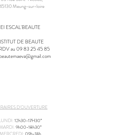
45130 Meung-sur-loire
EI ESCAL'BEAUTE
NSTITUT DE BEAUTE
 RDV au 09 83 25 45 85
lbeautemaeva@gmail.com
RAIRES D'OUVERTURE
LUNDI:
12h30-17H30*
MARDI:
9h00-18h30*
MERCREDI:
09h-18h