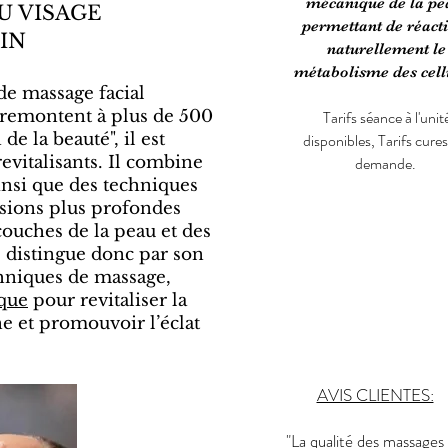
mécanique de la pe
U VISAGE
permettant de réact
MIN
naturellement le
métabolisme des cell
de massage facial
s remontent à plus de 500
Tarifs séance à l'unit
e la beauté", il est
disponibles, Tarifs cures
revitalisants. Il combine
demande.
nsi que des techniques
sions plus profondes
 couches de la peau et des
 distingue donc par son
chniques de massage,
que
pour revitaliser la
ne et promouvoir l’éclat
AVIS CLIENTES:
"La qualité des massages