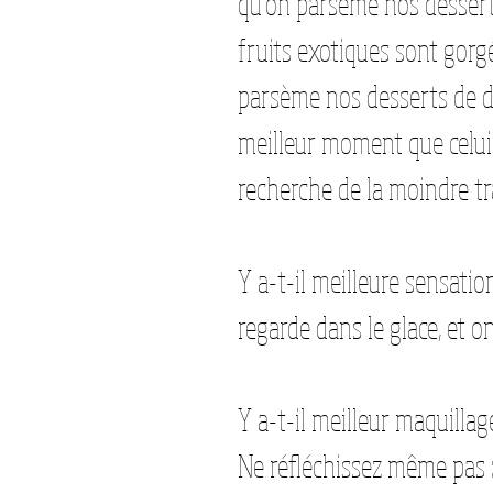
qu'on parsème nos desserts 
fruits exotiques sont gorgé
parsème nos desserts de déli
meilleur moment que celui o
recherche de la moindre tr
Y a-t-il meilleure sensation
regarde dans le glace, et on
Y a-t-il meilleur maquillag
Ne réfléchissez même pas : 