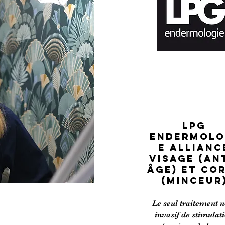
LPG
ENDERMOLO
E ALLIANC
VISAGE (AN
ÂGE) ET CO
(MINCEUR
Le seul traitement 
invasif de stimulat